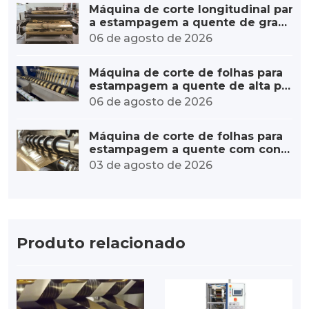
Máquina de corte longitudinal par
a estampagem a quente de gran
de diâmetro, personalizada para r
06 de agosto de 2026
olos grandes.
Máquina de corte de folhas para
estampagem a quente de alta pr
ecisão – erro mínimo
06 de agosto de 2026
Máquina de corte de folhas para
estampagem a quente com contr
ole de tensão estável: da tensão
03 de agosto de 2026
precisa à qualidade excepcional.
Produto relacionado