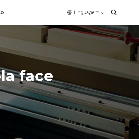
to
Linguagem
la face