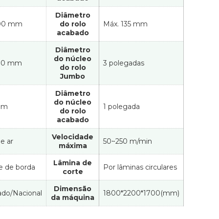
Diâmetro
800 mm
do rolo
Máx. 135 mm
acabado
Diâmetro
do núcleo
00 mm
3 polegadas
do rolo
Jumbo
Diâmetro
do núcleo
um
1 polegada
do rolo
acabado
Velocidade
e ar
50~250 m/min
máxima
Lâmina de
e de borda
Por lâminas circulares
corte
Dimensão
ado/Nacional
1800*2200*1700(mm)
da máquina