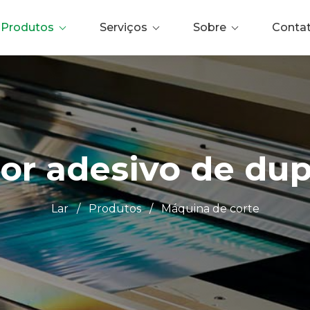
Produtos
Serviços
Sobre
Conta
or adesivo de dup
Lar
/
Produtos
/
Máquina de corte
0