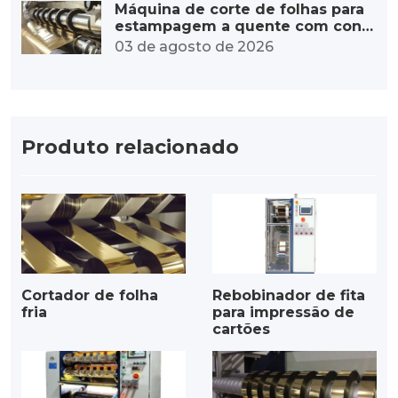
Máquina de corte de folhas para
estampagem a quente com contr
ole de tensão estável: da tensão
03 de agosto de 2026
precisa à qualidade excepcional.
Produto relacionado
Cortador de folha
Rebobinador de fita
fria
para impressão de
cartões