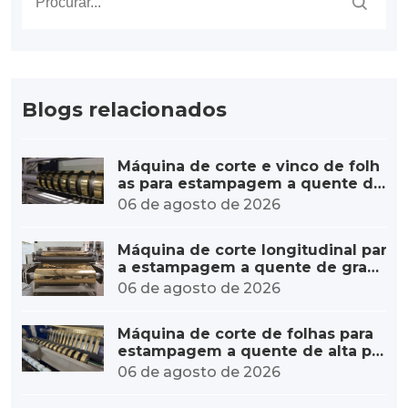
Blogs relacionados
Máquina de corte e vinco de folh
as para estampagem a quente de
alta velocidade – aumento de cap
06 de agosto de 2026
acidade
Máquina de corte longitudinal par
a estampagem a quente de gran
de diâmetro, personalizada para r
06 de agosto de 2026
olos grandes.
Máquina de corte de folhas para
estampagem a quente de alta pr
ecisão – erro mínimo
06 de agosto de 2026