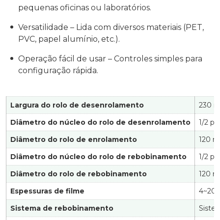
pequenas oficinas ou laboratórios.
Versatilidade – Lida com diversos materiais (PET,
PVC, papel alumínio, etc.).
Operação fácil de usar – Controles simples para
configuração rápida.
Largura do rolo de desenrolamento
230 
Diâmetro do núcleo do rolo de desenrolamento
1/2 p
Diâmetro do rolo de enrolamento
120 
Diâmetro do núcleo do rolo de rebobinamento
1/2 p
Diâmetro do rolo de rebobinamento
120 
Espessuras de filme
4~20
Sistema de rebobinamento
Siste