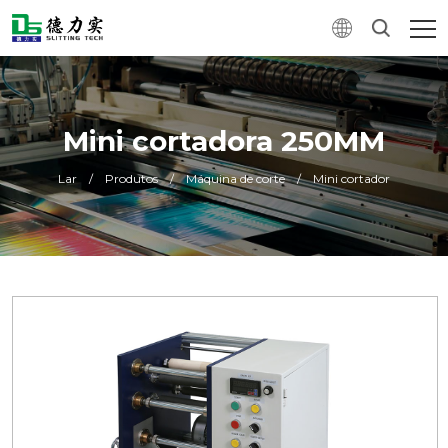
Mini cortadora 250MM
Lar
/
Produtos
/
Máquina de corte
/
Mini cortador
0