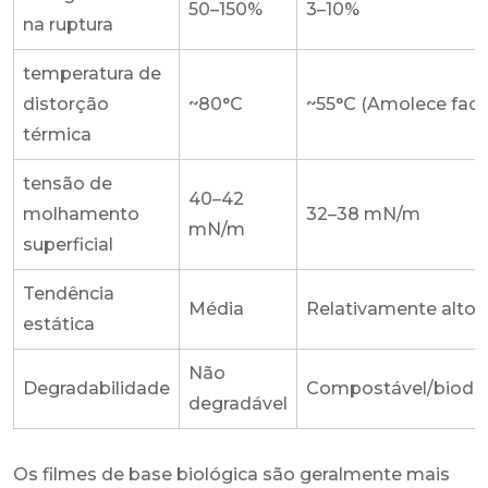
50–150%
3–10%
na ruptura
temperatura de
distorção
~80°C
~55°C (Amolece faci
térmica
tensão de
40–42
molhamento
32–38 mN/m
mN/m
superficial
Tendência
Média
Relativamente alto
estática
Não
Degradabilidade
Compostável/biode
degradável
Os filmes de base biológica são geralmente mais