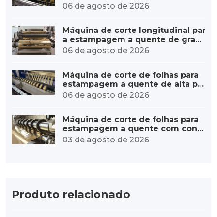
alta velocidade – aumento de cap
06 de agosto de 2026
acidade
Máquina de corte longitudinal par
a estampagem a quente de gran
de diâmetro, personalizada para r
06 de agosto de 2026
olos grandes.
Máquina de corte de folhas para
estampagem a quente de alta pr
ecisão – erro mínimo
06 de agosto de 2026
Máquina de corte de folhas para
estampagem a quente com contr
ole de tensão estável: da tensão
03 de agosto de 2026
precisa à qualidade excepcional.
Produto relacionado