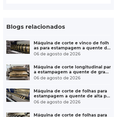
Blogs relacionados
Máquina de corte e vinco de folh
as para estampagem a quente de
alta velocidade – aumento de cap
06 de agosto de 2026
acidade
Máquina de corte longitudinal par
a estampagem a quente de gran
de diâmetro, personalizada para r
06 de agosto de 2026
olos grandes.
Máquina de corte de folhas para
estampagem a quente de alta pr
ecisão – erro mínimo
06 de agosto de 2026
Máquina de corte de folhas para