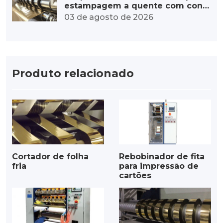
estampagem a quente com contr
ole de tensão estável: da tensão
03 de agosto de 2026
precisa à qualidade excepcional.
Produto relacionado
Cortador de folha
Rebobinador de fita
fria
para impressão de
cartões