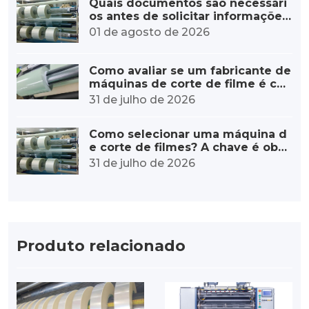
Quais documentos são necessári
os antes de solicitar informações
sobre uma máquina de corte de
01 de agosto de 2026
filmes?
Como avaliar se um fabricante de
máquinas de corte de filme é con
fiável?
31 de julho de 2026
Como selecionar uma máquina d
e corte de filmes? A chave é obse
rvar estes cinco pontos.
31 de julho de 2026
Produto relacionado