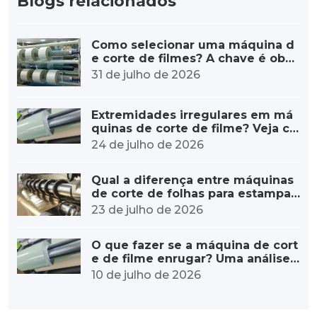
Blogs relacionados
Como selecionar uma máquina d
e corte de filmes? A chave é obse
rvar estes cinco pontos.
31 de julho de 2026
Extremidades irregulares em má
quinas de corte de filme? Veja co
mo ajustar a tensão durante o reb
24 de julho de 2026
obinamento.
Qual a diferença entre máquinas
de corte de folhas para estampag
em a quente e máquinas de cort
23 de julho de 2026
e de filmes comuns?
O que fazer se a máquina de cort
e de filme enrugar? Uma análise
completa, desde as causas princi
10 de julho de 2026
pais até as soluções.